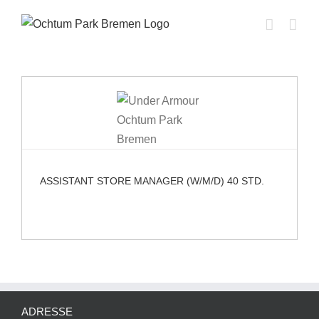
Skip
to
content
ASSISTANT STORE MANAGER (W/M/D) 40 STD.
ADRESSE