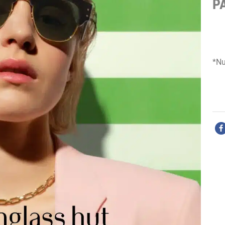
P
*Nu